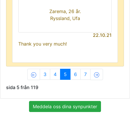
Zarema, 26 år.
Ryssland, Ufa
22.10.21
Thank you very much!
(current)
3
4
5
6
7
sida 5 från 119
Meddela oss dina synpunkter